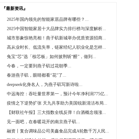
『最新资讯』
2025年国内领先的智能家居品牌有哪些？...
2025中国智能家居十大品牌实力排行榜与深度解析...
城市形象惊艳亮相！燕子矶新城举办优质资源招商...
高从业时长、低流失率，链家经纪人职业化是怎样...
兔宝“芯”选「桉芯板」如何披荆斩“醛”，做到...
今春，一定要到燕子矶过花朝季...
春游燕子矶，眼睛都看“花”了...
deepseek化身名人，为燕子矶写新诗啦...
中远海控：吞吐量世界第一，预计今年净利润775亿...
疫情之下逆势扩张 天九共享助力美国锐新清洁布局...
【财联社午报】三大指数全线反弹！白酒概念领涨...
见一面吧，在春暖花开的南京燕子矶...
融资丨复合调味品公司美鑫食品完成A轮数千万人民...