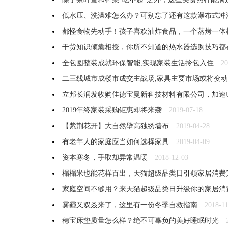
低水压、洗澡难怎么办？可别忘了还有这款瀑布式冲
都怪食物先动手！孩子喜欢油炸食品，一个蒸烤一体
干货知识倾囊相授，你所不知道的热水器选购技巧都
全包圆整装成就环保智能,实现家装生活拎包入住
20
二三线城市成楼市成交主战场,家具主要市场或将变动
立邦长润发收购佳德宝曼新科技材料有限公司，加速U
2019年终家装采购钜惠即将来袭
2019-07-18
【紫荆花开】大自然壁高独绣墙布
2019-04-28
有老年人的家庭应当如何选择家具
2019-04-09
资本寒冬，手取却异常温暖
2018-12-03
榻榻米也能花样百出，天猫超级品类日引领家居消费
家庭空间不够用？来天猫超级品类日升级你的家居消
雾霾又双叒来了，这里有一份冬季自救指南
2018-1
穗宝床垫质量怎么样？绝不可辜负的美好睡眠时光