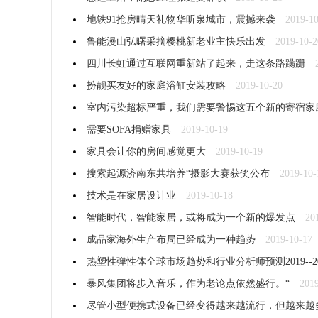
地铁91抢房晴天礼物华听泉城市，震撼来袭
2019-1
鲁能漫山弘曙采摘樱桃新老业主快乐出发
2019-10-2
四川长虹通过互联网重新站了起来，走这条路蹒跚
扮靓买友好的家庭浴缸安装攻略
2019-10-20
室内污染超标严重，我们需要警惕这五个新的寄宿家庭
需要SOFA捐赠家具
2019-10-19
家具会让你的房间感觉更大
2019-10-19
搜索起源济南东共培养“摄影大赛获奖公布
2019-10-
技术是在家居设计业
2019-10-18
智能时代，智能家居，或将成为一个新的爆发点
20
成品家海外生产布局已经成为一种趋势
2019-10-17
热塑性弹性体全球市场趋势和行业分析师预测2019--20
暴风集团将步入音乐，作为老论点依然盛行。“
201
尽管小型便携式设备已经变得越来越流行，但越来越