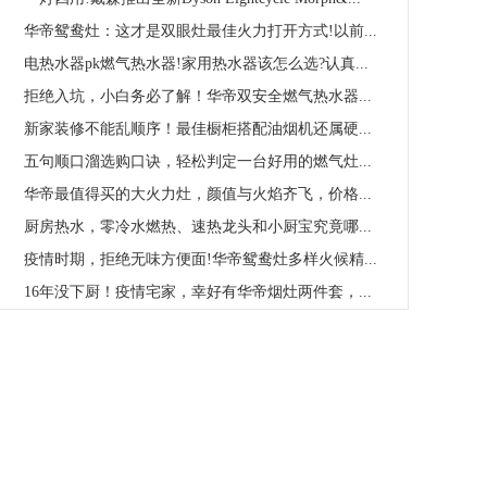
华帝鸳鸯灶：这才是双眼灶最佳火力打开方式!以前...
电热水器pk燃气热水器!家用热水器该怎么选?认真...
拒绝入坑，小白务必了解！华帝双安全燃气热水器...
新家装修不能乱顺序！最佳橱柜搭配油烟机还属硬...
五句顺口溜选购口诀，轻松判定一台好用的燃气灶...
华帝最值得买的大火力灶，颜值与火焰齐飞，价格...
厨房热水，零冷水燃热、速热龙头和小厨宝究竟哪...
疫情时期，拒绝无味方便面!华帝鸳鸯灶多样火候精...
16年没下厨！疫情宅家，幸好有华帝烟灶两件套，...