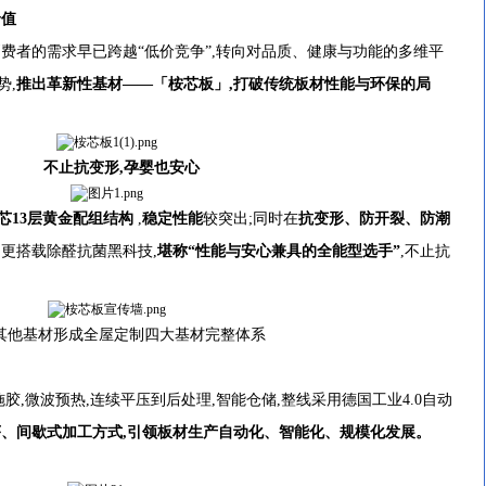
价值
者的需求早已跨越“低价竞争”,转向对品质、健康与功能的多维平
势,
推出革新性基材——「桉芯板」,打破传统板材性能与环保的局
不止抗变形,孕婴也安心
芯13层黄金配组结构
,
稳定性能
较突出;同时在
抗变形、防开裂、防潮
更搭载除醛抗菌黑科技,
堪称“性能与安心兼具的全能型选手”
,不止抗
基材形成全屋定制四大基材完整体系
,微波预热,连续平压到后处理,智能仓储,整线采用德国工业4.0自动
、间歇式加工方式,引领板材生产自动化、智能化、规模化发展。