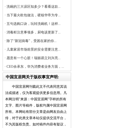
·
洗碗的三大误区知多少？看看这款...
·
当下最火欧包做法，硬核华帝为专...
·
五句选购口诀，玩转洗碗机！这样...
·
消毒柜注意事项多，厨电该更新了...
·
除了“新冠病毒”，受困在家的你...
·
儿童家居市场前景的安全需要注意...
·
愿意有一个心脏！瑞丽易立刘兴亮...
·
CEO余承东，华为消费者业务方面，...
中国宜居网关于版权事宜声明:
中国宜居网刊载此文不代表同意其说
法或描述，仅为客观提供更多信息用。凡
本网注明"来源：中国宜居网"字样的所有
文字、图片等稿件，版权均属中国宜居网
所有。本网站有部分文章是由网友自由上
传，对于此类文章本站仅提供交流平台，
不为其版权负责。如对稿件内容有疑议，