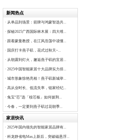
新闻热点
·
从单品到场景：箭牌与鸿蒙智选共...
·
探秘2025广西国际林木展：四大维...
·
跟着蒙曼教授，在江风浩荡中读懂...
·
国庆打卡燕子矶，花式过秋天~...
·
从朝露到灯火，邂逅燕子矶的宜居...
·
2025中国智能家居十大品牌实力排...
·
城市形象惊艳亮相！燕子矶新城举...
·
高从业时长、低流失率，链家经纪...
·
兔宝“芯”选「桉芯板」如何披荆...
·
今春，一定要到燕子矶过花朝季...
家居快讯
·
2025年国内领先的智能家居品牌有...
·
科龙静省电Max上新后，突破磁悬浮...