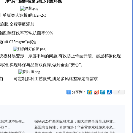
净“芯”:除醛抗菌,超
ENF
级环保
类人造板)的1/2~2/3
化施胶,全程零醛添加
,除醛效率75%,抗菌率99%
.025mg/m²)标准
板材易变形、厚度不均的问题,有效防止饰面开裂、起层和碳化现
标准,实现环保与品质双保障,做到全面“安心”。
由
——
可定制多种工艺款式,满足多风格整家定制需求
分享到：
0
慧卫浴新生...
探秘2025广西国际林木展：四大维度全景呈现林业...
？...
新冠病毒特性：喜冷怕热！华帝零冷水杜绝忽冷忽...