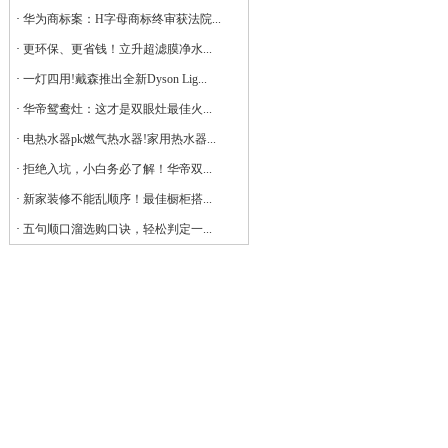
·
华为商标案：H字母商标终审获法院...
·
更环保、更省钱！立升超滤膜净水...
·
一灯四用!戴森推出全新Dyson Lig...
·
华帝鸳鸯灶：这才是双眼灶最佳火...
·
电热水器pk燃气热水器!家用热水器...
·
拒绝入坑，小白务必了解！华帝双...
·
新家装修不能乱顺序！最佳橱柜搭...
·
五句顺口溜选购口诀，轻松判定一...