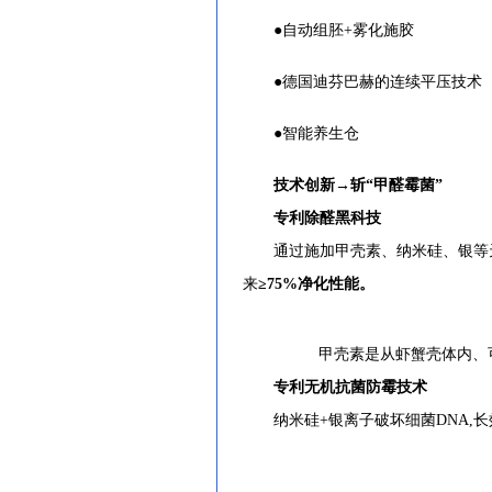
●自动组胚+雾化施胶
●德国迪芬巴赫的连续平压技术
●智能养生仓
技术创新→斩“甲醛霉菌”
专利除醛黑科技
通过施加甲壳素、纳米硅、银等天然
来
≥75%
净化性能。
甲壳素是从虾蟹壳体内、可食
专利无机抗菌防霉技术
纳米硅+银离子破坏细菌DNA,长