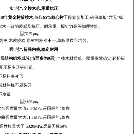
实“芯”:全桉木芯,承重抗压
5-30年黄金树龄桉木
,仅取
65%核心树干
段旋切加工,确保单板“六无”标
与实木一致的质感及抗压、耐承重、握钉力高等物理性能。
,木质较软,原材料标准不一,单板厚度不均匀。
强“芯”:超强内核,稳定耐用
叠层结构组坯成芯
(市面多为9层)
,全桉木材质单一双重保障稳定,轻松应
受压易变形等问题。
不易扭曲变形
板材热胀不易裂开
不发霉
度最大值2.34MPa,是国标的4倍多
度最大为51.1MPa,是国标的2倍多
模量大于 6320MPa,远超国标50%