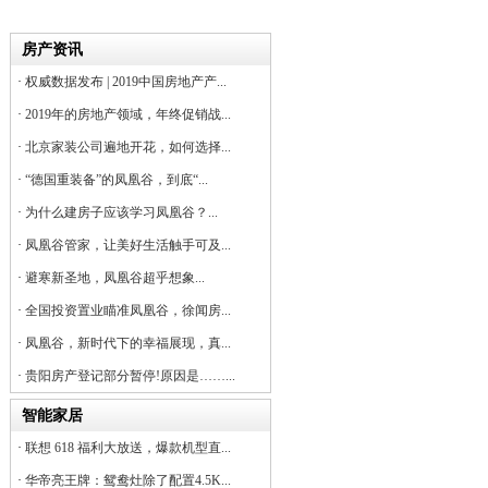
房产资讯
·
权威数据发布 | 2019中国房地产产...
·
2019年的房地产领域，年终促销战...
·
北京家装公司遍地开花，如何选择...
·
“德国重装备”的凤凰谷，到底“...
·
为什么建房子应该学习凤凰谷？...
·
凤凰谷管家，让美好生活触手可及...
·
避寒新圣地，凤凰谷超乎想象...
·
全国投资置业瞄准凤凰谷，徐闻房...
·
凤凰谷，新时代下的幸福展现，真...
·
贵阳房产登记部分暂停!原因是……...
智能家居
·
联想 618 福利大放送，爆款机型直...
·
华帝亮王牌：鸳鸯灶除了配置4.5K...