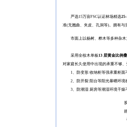
严选15万亩FSC认证林场精选
2
准(无翘曲、夹皮、孔洞等)。拥有
市面上以杨树、桦木等多种杂木为主
采用全桉木单板
13
层黄金比例
对家庭长久使用中出现的承重不够、
1、防变形:收纳柜等强承重柜面
2、防开裂:阳台等阳光暴晒环境
3、防潮湿:厨房等潮湿环境干燥
胶合强
静曲强
弹性