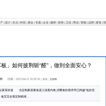
房产
|
设计
|
生活
|
科技
|
展会
|
专题
|
企业
|
建材
|
装饰
|
卫浴
|
商业
|
智能
|
品牌
|
家装
|
芯板」如何披荆斩“醛”，做到全面安心？
网
日期：2025-04-21 16:20:34
｜
来源：
互联网
定义家居价值 当定制家居赛道进入深度内卷,消费者的需求早已跨越“低价竞
兔宝宝全屋定制精准...