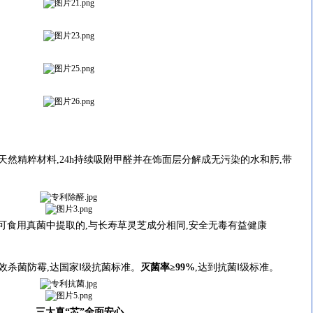
精粹材料,24h持续吸附甲醛并在饰面层分解成无污染的水和肟,带
用真菌中提取的,与长寿草灵芝成分相同,安全无毒有益健康
效杀菌防霉,达国家Ⅰ级抗菌标准。
灭菌率
≥99%
,达到抗菌Ⅰ级标准。
三大真“芯”全面安心