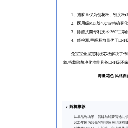
1、施胶量仅为刨花板、密度板(非单板
2、医用级MDl胶40g/m²精确雾
3、除醛抗菌专利技术:360°主动除醛
4、经检测,甲醛释放量优于ENF级(≤0
兔宝宝全屋定制桉芯板解决了传统
象,搭载除菌净化功能具备ENF级环保
海量花色 风格自
随机推荐
从单品到场景：箭牌与鸿蒙智选共筑智
2025年国内领先的智能家居品牌有哪些