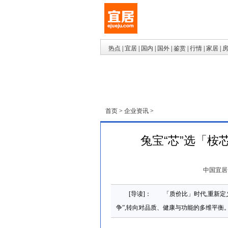
热点
|
宜居
|
国内
|
国外
|
鉴赏
|
行情
|
家居
|
首页
>
企业资讯
>
兔宝“芯”选「桉
中国宜居
[导读]： 「质价比」时代,重新
争”,转向对品质、健康与功能的多维平衡。