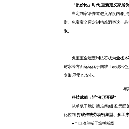
「质价比」时代,重新定义家居
当定制家居赛道进入深度内卷,消费
衡。兔宝宝全屋定制精准洞察这一趋
限。
兔宝宝全屋定制桉芯板为
全桉木
耐水
等方面远远优于国准且表现出色,
变形,孕婴也安心。
与其他
科技赋能→斩“变形开裂”
从单板干燥拼接,自动组坯,无醛施胶
化控制,
打破传统劳动密集型、多工序
●全自动单板干燥拼板线