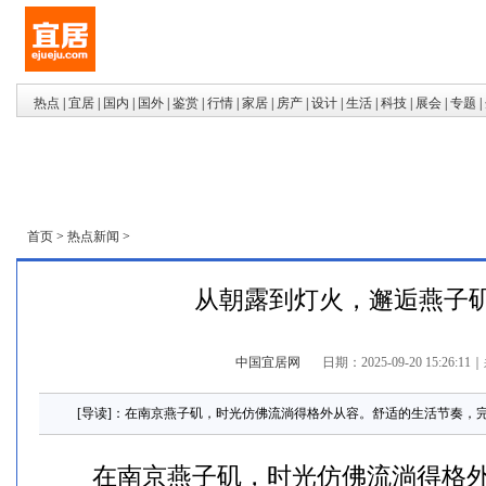
热点
|
宜居
|
国内
|
国外
|
鉴赏
|
行情
|
家居
|
房产
|
设计
|
生活
|
科技
|
展会
|
专题
|
首页
>
热点新闻
>
从朝露到灯火，邂逅燕子
中国宜居网
日期：2025-09-20 15:26:11
｜
[导读]：在南京燕子矶，时光仿佛流淌得格外从容。舒适的生活节奏，完
在南京燕子矶，时光仿佛流淌得格外