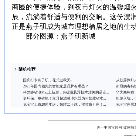
商圈的便捷体验，到夜市灯火的温馨烟
辰，流淌着舒适与便利的交响。这份浸
正是燕子矶成为城市理想栖居之地的生
部分图源：燕子矶新城
随机推荐
国庆打卡燕子矶，花式过秋天~...
从朝露到灯火
2025年国内领先的智能家居品牌有哪些？...
新冠病毒特性
科龙静省电Max上新后，突破磁悬浮技术难关的是谁...
华为商标案：
更环保、更省钱！立升超滤膜净水器为何如此省水...
拒绝入坑，小
兔宝宝上市20周年庆：荣耀二十载，桉芯筑万家！...
兔宝宝家居3
关于中国宜居网
-
媒体报