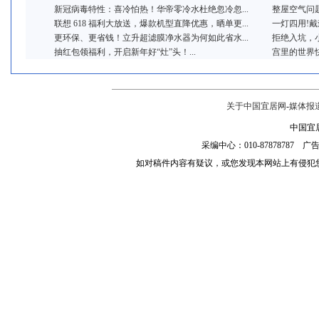
新冠病毒特性：喜冷怕热！华帝零冷水杜绝忽冷忽...
整屋空气问题
联想 618 福利大放送，爆款机型直降优惠，晒单更...
一灯四用!戴森推出
更环保、更省钱！立升超滤膜净水器为何如此省水...
拒绝入坑，小
抽红包领福利，开启新年好“灶”头！...
宫里的世界快
关于中国宜居网
-
媒体报
中国宜居
采编中心：010-87878787 广告服
如对稿件内容有疑议，或您发现本网站上有侵犯您的知