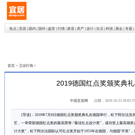
热点
|
宜居
|
国内
|
国外
|
鉴赏
|
行情
|
家居
|
房产
|
设计
|
生活
|
科技
|
展会
|
专题
|
首页
>
卫浴灯饰
>
2019德国红点奖颁奖典
中国宜居网
日期：2019-10-23 20:05:3
[导读]：2019年7月8日德国红点奖颁奖典礼在德国举行，松下阿尔法洗
艺，一举荣获德国红点奖的最高荣誉-“最佳红点设计奖”，成功登上最高领奖
计大奖”，松下阿尔法国际认可红点奖开始于1955年在德国，与德国“IF奖”，