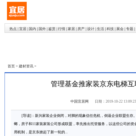
热点
|
宜居
|
国内
|
国外
|
鉴赏
|
行情
|
家居
|
房产
|
设计
|
生活
|
科技
|
展会
|
专题
|
首页
>
建材资讯
>
管理基金推家装京东电梯互
中国宜居网
日期：2019-10-22 13:09:2
[导读]：新兴家装企业倒闭，对脚的现象信任危机，倒逼企业联盟生存。
螂，房子和11家装家装公司形成联盟，率先推出托管服务，以这些公司的资
用机制，是京东掀起了新一轮的...