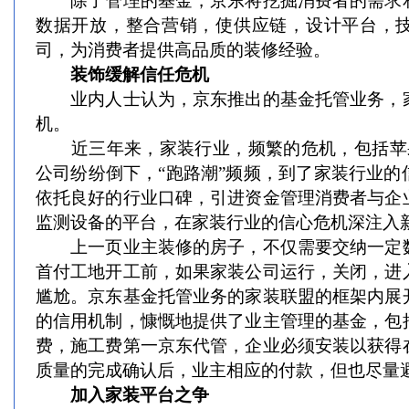
除了管理的基金，京东将挖掘消费者的需求和
数据开放，整合营销，使供应链，设计平台，
司，为消费者提供高品质的装修经验。
装饰缓解信任危机
业内人士认为，京东推出的基金托管业务，家
机。
近三年来，家装行业，频繁的危机，包括苹果
公司纷纷倒下，“跑路潮”频频，到了家装行业的
依托良好的行业口碑，引进资金管理消费者与企
监测设备的平台，在家装行业的信心危机深注入
上一页业主装修的房子，不仅需要交纳一定数
首付工地开工前，如果家装公司运行，关闭，进
尴尬。京东基金托管业务的家装联盟的框架内展
的信用机制，慷慨地提供了业主管理的基金，包
费，施工费第一京东代管，企业必须安装以获得
质量的完成确认后，业主相应的付款，但也尽量
加入家装平台之争